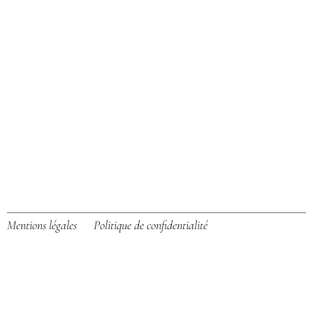
H
R
C
Mentions légales
Politique de confidentialité