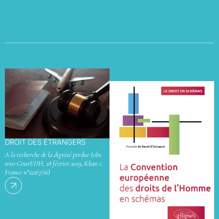
DROIT DES ÉTRANGERS
A la recherche de la dignité perdue (obs.
sous CourEDH, 28 février 2019, Khan c.
France n°12267/16)